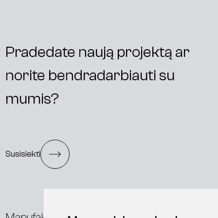
Pradedate naują projektą ar
norite bendradarbiauti su
mumis?
Susisiekti
Manufaktūrų g. 20,