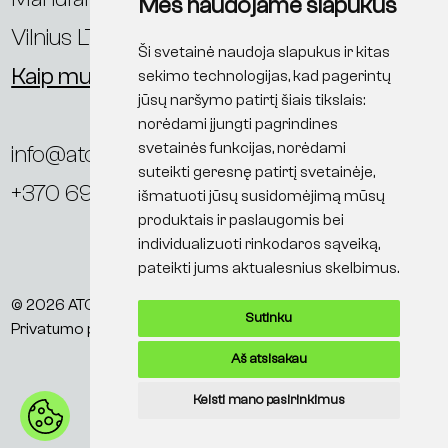
Mes naudojame slapukus
Vilnius LT-11342, Lietuva
Ši svetainė naudoja slapukus ir kitas
Kaip mus rasti?
sekimo technologijas, kad pagerintų
jūsų naršymo patirtį šiais tikslais:
norėdami įjungti pagrindines
svetainės funkcijas
,
norėdami
info@ato.lt
suteikti geresnę patirtį svetainėje
,
+370 698 86113
išmatuoti jūsų susidomėjimą mūsų
produktais ir paslaugomis bei
individualizuoti rinkodaros sąveiką
,
pateikti jums aktualesnius skelbimus
.
© 2026 ATO
Facebook
Sutinku
Privatumo politika
Linkedin
Aš atsisakau
© 2026 ATO
Keisti mano pasirinkimus
Privatumo politika
Facebook
D.U.K.
Linkedin