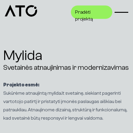
Pradėti
Pradėti
projektą
projektą
Mylida
Svetainės atnaujinimas ir modernizavimas
Projekto esmė:
Sukūrėme atnaujintą mylida.lt svetainę, siekiant pagerinti
vartotojo patirtį ir pristatyti įmonės paslaugas aiškiau bei
patraukliau. Atnaujinome dizainą, struktūrą ir funkcionalumą,
kad svetainė būtų responsyvi ir lengvai valdoma.