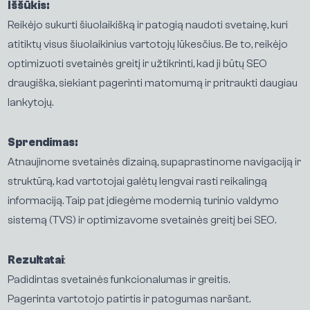
Iššūkis:
Reikėjo sukurti šiuolaikišką ir patogią naudoti svetainę, kuri
atitiktų visus šiuolaikinius vartotojų lūkesčius. Be to, reikėjo
optimizuoti svetainės greitį ir užtikrinti, kad ji būtų SEO
draugiška, siekiant pagerinti matomumą ir pritraukti daugiau
lankytojų.
Sprendimas:
Atnaujinome svetainės dizainą, supaprastinome navigaciją ir
struktūrą, kad vartotojai galėtų lengvai rasti reikalingą
informaciją. Taip pat įdiegėme modernią turinio valdymo
sistemą (TVS) ir optimizavome svetainės greitį bei SEO.
Rezultatai
:
Padidintas svetainės funkcionalumas ir greitis.
Pagerinta vartotojo patirtis ir patogumas naršant.