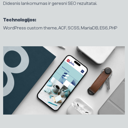
Didesnis lankomumas ir geresni SEO rezultatai.
Technologijos:
WordPress custom theme, ACF, SCSS, MariaDB, ES6, PHP
P
a
s
l
a
u
g
o
s
D
a
r
b
a
i
A
p
i
e
m
u
s
Į
ž
v
a
l
g
o
s
K
o
n
t
a
k
t
a
i